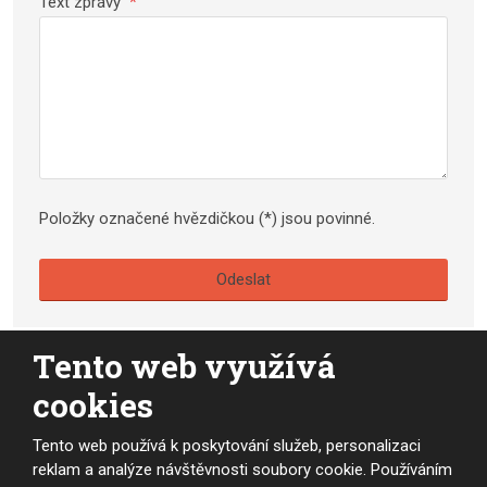
Text zprávy
*
Položky označené hvězdičkou (*) jsou povinné.
Odeslat
Formulář
se
Tento web využívá
nepodařilo
cookies
odeslat.
© 2026, Akademie Rinosport - vytvořila eBRÁNA s.r.o.
Tento web používá k poskytování služeb, personalizaci
Mapa stránek
|
Podmínky použití
reklam a analýze návštěvnosti soubory cookie. Používáním