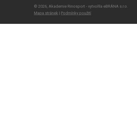
© 2026, Akademie Rinosport - vytvořila eBRÁNA s.r.o.
Mapa stránek
|
Podmínky použití