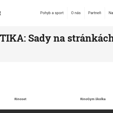
t
Pohyb a sport
O nás
Partneři
Na
A: Sady na stránkách 
Rinoset
RinoGym školka