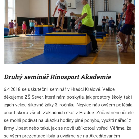
Druhý seminář Rinosport Akademie
6.4.2018 se uskutečnil seminář v Hradci Králové. Velice
děkujeme ZŠ Sever, která nám poskytla, jak prostory školy, tak i
jejich velice šikovné žáky 3. ročníku. Nejvíce nás ovšem potěšila
účast skoro všech Základních škol z Hradce. Zúčastnění učitelé
se mohli podívat na ukázku hodiny plné pohybu, využití nářadí z
firmy Jipast nebo také, jak se nově učí kotoul vpřed. Věříme, že
se všem prezentace líbila a uvidíme se na Akreditovaném