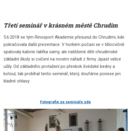
Třetí seminář v krásném městě Chrudim
5.6.2018 se tým Rinosport Akademie přesunul do Chrudimi, kde
pokračovala další prezentace. V horkém počasí se v tělocvičně
spalovaly kalorie takřka samy, ale natěšené děti chrudimské
základní školy si cvičení na novém nářadí z firmy Jipast velice
užily. Od základního protažení po přeskok švédské bedny a
kotoul, tak probíhal tento seminář, který, doufáme ponese jen
kladné ohlasy.
Fotografie ze semináře zde