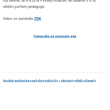
my věříme, že 6.4.2018 v Hradci Králové, se uvidíme s o to
větším počtem pedagogů.
Video ze semináře
ZDE
Fotografie ze semináře zde
Sociální marketing a pohybové aktivity – skutečný příběh z Kanady